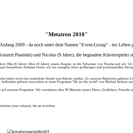
"Metatron 2010"
Anfang 2009 - da noch unter dem Namen "Event-Group" - ins Leben g
nzert Pianistin) und Nicolas (9 Jahre), die begnadete Klavierspieler si
hre), Hila (6 Jahre), Alica (6 Jahre), unsere Jüngste, ist die Schwester von Nicolas und ich. 
anz besonderen Anlässen freuen wir uns unsagbar einen großartigen und professionellen Saxoph
as haben noch eine zusätzliche Stunde zum Klavier spielen. Zu unserem Repertoire gehören Lied
 Außerdem gehören inzwischen in unser Programm "We are the world" von Michael Jackson und 
es auf unserem Programm. Wir verzaubern über 90 Minuten unsere Eltern, Großeltern, Freunde und
sichter jener schauen, die sie erreichen.