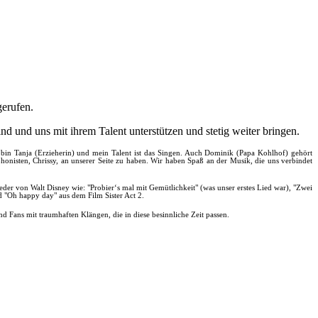
erufen.
nd und uns mit ihrem Talent unterstützen und stetig weiter bringen.
Ich bin Tanja (Erzieherin) und mein Talent ist das Singen. Auch Dominik (Papa Kohlhof) gehört
onisten, Chrissy, an unserer Seite zu haben. Wir haben Spaß an der Musik, die uns verbindet
er von Walt Disney wie: "Probier‘s mal mit Gemütlichkeit" (was unser erstes Lied war), "Zwei
"Oh happy day" aus dem Film Sister Act 2.
 Fans mit traumhaften Klängen, die in diese besinnliche Zeit passen.