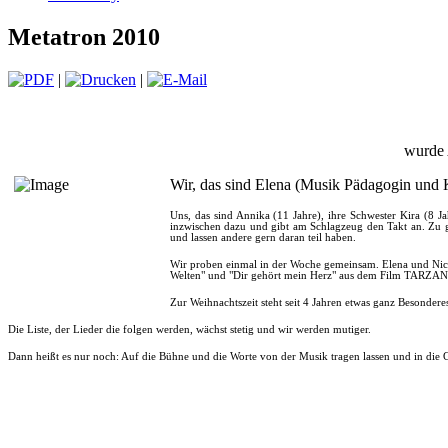
Metatron 2010
|
|
wurde 
Wir, das sind Elena (Musik Pädagogin und Ko
Uns, das sind Annika (11 Jahre), ihre Schwester Kira (8 Ja
inzwischen dazu und gibt am Schlagzeug den Takt an. Zu g
und lassen andere gern daran teil haben.
Wir proben einmal in der Woche gemeinsam. Elena und Nicol
Welten" und "Dir gehört mein Herz" aus dem Film TARZAN.
Zur Weihnachtszeit steht seit 4 Jahren etwas ganz Besonder
Die Liste, der Lieder die folgen werden, wächst stetig und wir werden mutiger.
Dann heißt es nur noch: Auf die Bühne und die Worte von der Musik tragen lassen und in die Ge